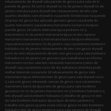
rebaixamento de drywall sala parede de gesso para sala de tv
parede de gesso 3d com tv drywall no rio de janeiro drywall rio de
janeiro estrutura para drywall teto rebaixamento de teto sala
quartos divididos com drywall tv na parede 3d televisao na parede
3d preço m2 gesso liso aplicado gesseiro gesso na parede do
quarto marceneiro copacabana marceneiro na barra da tijuca
parede gesso 3d sala tv eletricista tijuca pedreiro no rj
marceneiros rio de janeiro marcenaria tijuca rei dos reparos
marceneiro marceneiro rj marcenaria barra da tijuca eletricista
copacabana marceneiro rio de janeiro caça vazamentos bombeiro
hidráulico rio de janeiro rebaixamento de teto com gesso drywall
perto de mim rebaixamento de teto com gesso para sala bombeiro
hidraulico rio de janeiro um gesseiro que trabalhava na reforma
marceneiro recreio sala teto rebaixado marcenaria rj tetos de
drywall caça vazamento curso de dry wall placa cimentícia pode
molhar televisão na parede 3d rebaixamento de gesso sala
marceneiro tijuca eletricista teto de gesso para sala drywall curso
rj sala com gesso rebaixado sancas de gesso caca vazamentos
marceneiro barra da tijuca teto de gesso para sala moderno
gesseiros no rio de janeiro marceneiro no rj bombeiro hidráulico rj
teto drywall sala bombeiro hidraulico rj detalhe de gesso no teto
da sala bombeiro hidraulico tijuca tipos de tetos pedreiro rj
trabalho com gesso quanto custa colocar gesso no teto bombeiro
hidráulico teto de gesso moderno para sala serviços de drywall