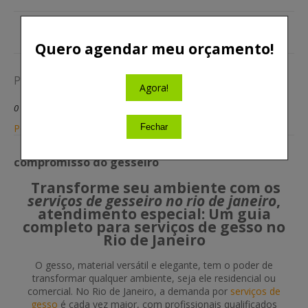
Quero agendar meu orçamento!
Postar um comentário
Agora!
0 Comentários
Fechar
Postar um comentário
compromisso do gesseiro
Transforme seu ambiente com os
serviços de gesseiro no rio de janeiro
,
atendimento especial: Um guia
completo para serviços de gesso no
Rio de Janeiro
O gesso, material versátil e elegante, tem o poder de
transformar qualquer ambiente, seja ele residencial ou
comercial. No Rio de Janeiro, a demanda por
serviços de
gesso
é cada vez maior, com profissionais qualificados