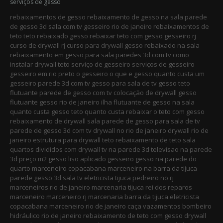
serviços de gesso
rebaixamentos de gesso rebaixamento de gesso na sala parede
de gesso 3d sala com tv gesseiro rio de janeiro rebaixamentos de
teto teto rebaixado gesso rebaixar teto com gesso gesseiro rj
curso de drywall rj curso para drywall gesso rebaixado na sala
rebaixamento em gesso para sala paredes 3d com tv como
instalar drywall teto serviço de gesseiro serviços de gesseiro
gesseiro em rio preto o gesseiro o que e gesso quanto custa um
gesseiro parede 3d com tv gesso para sala de tv gesso teto
flutuante parede de gesso com tv colocação de drywall gesso
flutuante gesso rio de janeiro ilha flutuante de gesso na sala
quanto custa gesso teto quanto custa rebaixar o teto com gesso
rebaixamento de drywall sala parede de gesso para sala de tv
parede de gesso 3d com tv drywall no rio de janeiro drywall rio de
janeiro estrutura para drywall teto rebaixamento de teto sala
quartos divididos com drywall tv na parede 3d televisao na parede
3d preço m2 gesso liso aplicado gesseiro gesso na parede do
quarto marceneiro copacabana marceneiro na barra da tijuca
parede gesso 3d sala tv eletricista tijuca pedreiro no rj
marceneiros rio de janeiro marcenaria tijuca rei dos reparos
marceneiro marceneiro rj marcenaria barra da tijuca eletricista
copacabana marceneiro rio de janeiro caça vazamentos bombeiro
hidráulico rio de janeiro rebaixamento de teto com gesso drywall