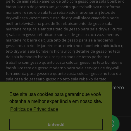
perto de mim rebaixamento de teto com gesso para sala bombeiro
hidraulico rio de janeiro um gesseiro que trabalhava na reforma
marceneiro recreio sala teto rebaixado marcenaria rj tetos de
drywall caça vazamento curso de dry wall placa cimentícia pode
molhar televisão na parede 3d rebaixamento de gesso sala
marceneiro tijuca eletricista teto de gesso para sala drywall curso
rj sala com gesso rebaixado sancas de gesso caca vazamentos
marceneiro barra da tijuca teto de gesso para sala moderno
gesseiros no rio de janeiro marceneiro no rj bombeiro hidráulico rj
teto drywall sala bombeiro hidraulico rj detalhe de gesso no teto
da sala bombeiro hidraulico tijuca tipos de tetos pedreiro rj
trabalho com gesso quanto custa colocar gesso no teto bombeiro
hidráulico teto de gesso moderno para sala serviços de drywall
ferramenta para gesseiro quanto custa colocar gesso no teto da
sala casa do gesseiro gesso no teto sala rebaixo de teto
Que fazer uma ligação 21 975135995 esse é o numero
do gesseiro instalador
Este site usa cookies para garantir que você
Este site usa cookies para garantir que você
obtenha a melhor experiência em nosso site.
obtenha a melhor experiência em nosso site.
Política de Privacidade
Política de Privacidade
Entendi!
Entendi!
Home
Política do site
Contato
Termos do site