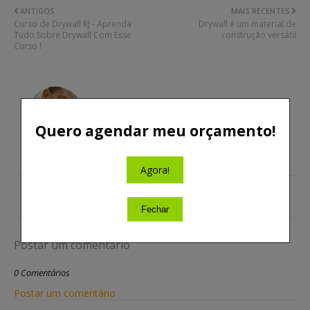
ANTIGOS
MAIS RECENTES
Curso de Drywall RJ - Aprenda
Drywall é um material de
Tudo Sobre Drywall Com Esse
construção versátil
Curso !
Quero agendar meu orçamento!
POSTADO POR
LEANDRO FREITAS DE OLIVEIRA
Agora!
Fechar
Postar um comentário
0 Comentários
Postar um comentário