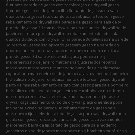
flutuante parede de gesso com tv colocação de drywall gesso
flutuante gesso rio de janeiro ilha flutuante de gesso na sala
quanto custa gesso teto quanto custa rebaixar o teto com gesso
rebaixamento de drywall sala parede de gesso para sala de tv
parede de gesso 3d com tv drywall no rio de janeiro drywall rio de
janeiro estrutura para drywall teto rebaixamento de teto sala
quartos divididos com drywall tv na parede 3d televisao na parede
3d preço m2 gesso liso aplicado gesseiro gesso na parede do
quarto marceneiro copacabana marceneiro na barra da tijuca
parede gesso 3d sala tv eletricista tijuca pedreiro no rj
marceneiros rio de janeiro marcenaria tijuca rei dos reparos
marceneiro marceneiro rj marcenaria barra da tijuca eletricista
copacabana marceneiro rio de janeiro caça vazamentos bombeiro
hidráulico rio de janeiro rebaixamento de teto com gesso drywall
perto de mim rebaixamento de teto com gesso para sala bombeiro
hidraulico rio de janeiro um gesseiro que trabalhava na reforma
marceneiro recreio sala teto rebaixado marcenaria rj tetos de
drywall caça vazamento curso de dry wall placa cimentícia pode
molhar televisão na parede 3d rebaixamento de gesso sala
marceneiro tijuca eletricista teto de gesso para sala drywall curso
rj sala com gesso rebaixado sancas de gesso caca vazamentos
marceneiro barra da tijuca teto de gesso para sala moderno
gesseiros no rio de janeiro marceneiro no rj bombeiro hidráulico rj