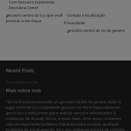
Com Gesseiro Experiente:
Descubra Como!
gesseiro centro do rj o que você
Contato e localização
precisar a um clique
Privacidade
gesseiro centro do rio de janeiro
Recent Posts
3/recent/post-list
Mais sobre nois
"Se você está procurando um gesseiro no Rio de Janeiro, está no
lugar certo! Nosso competente gesseiro no Rio é especialista em
gesso liso e está pronto para realizar serviços relacionados à
instalação de drywall, forros, e muito mais. Além disso, contamos
com um experiente bombeiro hidráulico para resolver qualquer
problema de encanamento. Se o seu ambiente precisa de conforto